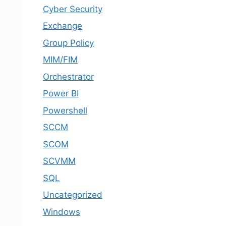
Cyber Security
Exchange
Group Policy
MIM/FIM
Orchestrator
Power BI
Powershell
SCCM
SCOM
SCVMM
SQL
Uncategorized
Windows