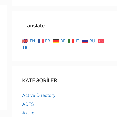
Translate
EN
FR
DE
IT
RU
TR
KATEGORİLER
Active Directory
ADFS
Azure