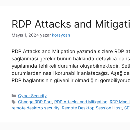
RDP Attacks and Mitigat
Mayıs 1, 2024
yazar
koraycan
RDP Attacks and Mitigation yazımda sizlere RDP ata
sağlanması gerekir bunun hakkında detaylıca bahse
yapılarında tehlikeli durumlar oluşabilmektedir. Set
durumlardan nasıl korunabilir anlatacağız. Aşağıda
RDP bağlantısının güvenilir olmadığını görebiliyor
Kategoriler
Cyber Security
Etiketler
Change RDP Port
,
RDP Attacks and Mitigation
,
RDP Man I
remote desktop security
,
Remote Desktop Session Host
,
SE