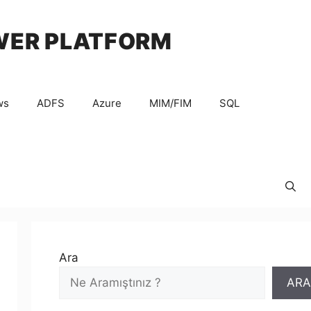
WER PLATFORM
ws
ADFS
Azure
MIM/FIM
SQL
Ara
ARA