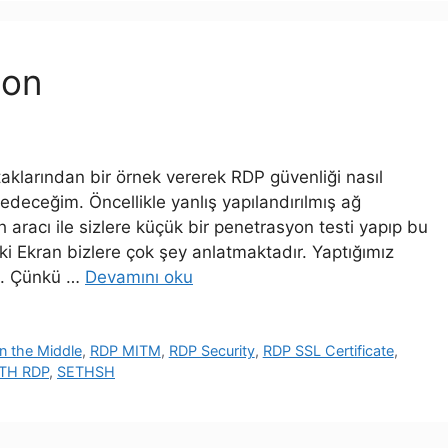
ion
klarından bir örnek vererek RDP güvenliği nasıl
deceğim. Öncellikle yanlış yapılandırılmış ağ
h aracı ile sizlere küçük bir penetrasyon testi yapıp bu
ki Ekran bizlere çok şey anlatmaktadır. Yaptığımız
uz. Çünkü …
Devamını oku
n the Middle
,
RDP MITM
,
RDP Security
,
RDP SSL Certificate
,
TH RDP
,
SETHSH