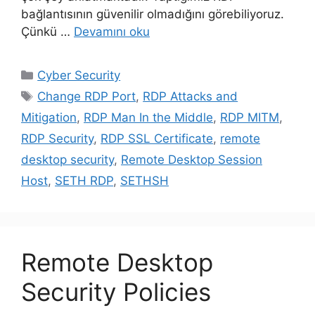
bağlantısının güvenilir olmadığını görebiliyoruz.
Çünkü …
Devamını oku
Kategoriler
Cyber Security
Etiketler
Change RDP Port
,
RDP Attacks and
Mitigation
,
RDP Man In the Middle
,
RDP MITM
,
RDP Security
,
RDP SSL Certificate
,
remote
desktop security
,
Remote Desktop Session
Host
,
SETH RDP
,
SETHSH
Remote Desktop
Security Policies