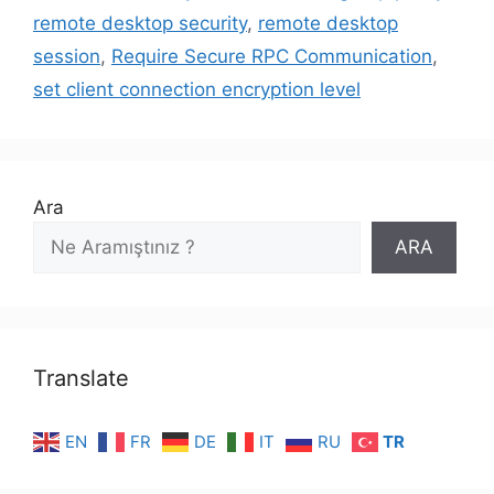
remote desktop security
,
remote desktop
session
,
Require Secure RPC Communication
,
set client connection encryption level
Ara
ARA
Translate
EN
FR
DE
IT
RU
TR